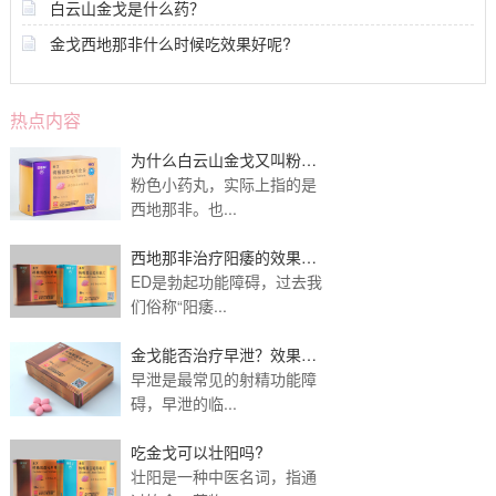
白云山金戈是什么药？
金戈西地那非什么时候吃效果好呢?
热点内容
为什么白云山金戈又叫粉色
小药丸？
粉色小药丸，实际上指的是
西地那非。也...
西地那非治疗阳痿的效果如
何？应该如何配合治
ED是勃起功能障碍，过去我
们俗称“阳痿...
金戈能否治疗早泄？效果好
吗？
早泄是最常见的射精功能障
碍，早泄的临...
吃金戈可以壮阳吗?
壮阳是一种中医名词，指通