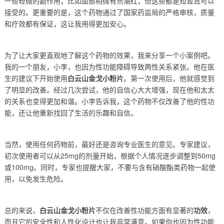
一些轻微的副作用，比如面部稍微有点潮红，但这些都是短暂且可以
接受的。更重要的是，这个药物通过了国家药监局的严格审核，质量
和疗效都有保证，这让我用得更加安心。
为了让大家更直观地了解这个药物的效果，我来分享一个小案例吧。
我的一个朋友，小李，也因为性功能障碍导致两性关系紧张。他在医
生的建议下开始使用
白云山金戈小粉片
。第一次使用后，他就感觉到
了明显的改善。经过几次尝试，他的自信心大大增强，现在他和太太
的关系也变得更加和谐。小李告诉我，这个药物不仅改善了他的性功
能，还让他重新找回了生活的乐趣和自信。
当然，使用任何药物前，最好还是咨询专业医生的意见。专家建议，
初次使用者可以从25mg的剂量开始，根据个人情况逐步调整到50mg
或100mg。同时，专家也提醒大家，不要与含有硝酸酯类药物一起使
用，以免发生危险。
总的来说，
白云山金戈小粉片
不仅在改善性功能方面有显著的
功效
，
而且它的安全性和人性化设计也让我非常满意。如果你也因为性功能