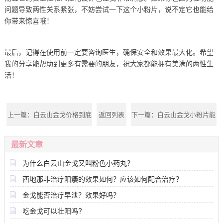
问题导致两性关系紧张，不妨尝试一下这个小粉片，说不定它也能给
你带来惊喜哦！
最后，记得在使用前一定要咨询医生，确保安全和效果最大化。希望
我的分享能帮助到更多有需要的朋友，祝大家都能拥有美满的两性生
活！
上一篇：
白云山金戈价格到底
返回列表
下一篇：
白云山金戈小粉片能
是多少？对男性健康有何影
有效改善男性性功能吗？
最新文章
响？
为什么白云山金戈又叫粉色小药丸？
西地那非治疗阳痿的效果如何？应该如何配合治疗？
金戈能否治疗早泄？效果好吗？
吃金戈可以壮阳吗?