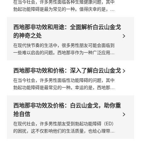
在当今社会，许多男性面临各种生殖健康问题，其中
勃起功能障碍是最为常见的一种。值得庆幸的是，白
云山金戈所含有的西地那非成分，已成为解决这一问
题的有效药物。那么， 西地那非功...
西地那非功效和用途：全面解析白云山金戈
>
的神奇之处
在现代快节奏的生活中，很多男性朋友可能会面临到
一些难以启齿的问题。西地那非作为一种广泛应用于
男科领域的药物，其功效和用途已经得到了广泛的认
可。白云山金戈作为国内知名品牌...
>
西地那非功效和价格：深入了解白云山金戈
在当今社会，许多男性面临性功能障碍的问题，其中
勃起功能障碍是最常见的一种。幸运的是，西地那非
（ 西地那非功效 ）作为一种神奇的药物，已经成功
帮助了无数男性重拾信心。白云山金...
西地那非功效及价格：白云山金戈，助你重
>
拾自信
在现代社会，许多男性朋友受到勃起功能障碍（ED）
的困扰，这不仅影响他们的生活质量，也给心理带来
了压力。幸运的是，西地那非（ildenafil）这类药物的