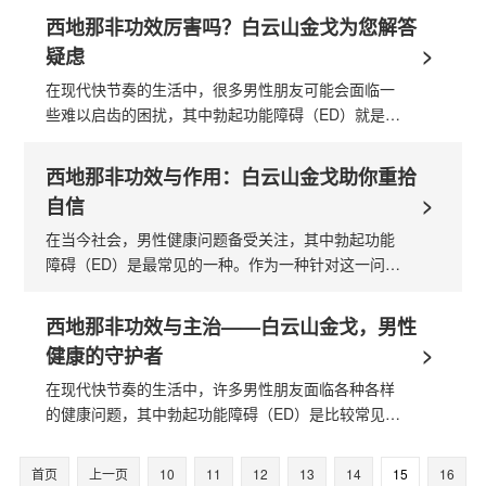
出现为这一问题带来了福音。今天，...
西地那非功效厉害吗？白云山金戈为您解答
>
疑虑
在现代快节奏的生活中，很多男性朋友可能会面临一
些难以启齿的困扰，其中勃起功能障碍（ED）就是比
较常见的问题。针对这一情况，西地那非成为了一种
广受欢迎的选择。那么，西地那非的...
西地那非功效与作用：白云山金戈助你重拾
>
自信
在当今社会，男性健康问题备受关注，其中勃起功能
障碍（ED）是最常见的一种。作为一种针对这一问题
的有效药物， 西地那非 的功效与作用已经得到了广
泛认可。白云山金戈作为国内知名品...
西地那非功效与主治——白云山金戈，男性
>
健康的守护者
在现代快节奏的生活中，许多男性朋友面临各种各样
的健康问题，其中勃起功能障碍（ED）是比较常见的
一种。值得庆幸的是，随着医药科技的发展，西地那
非已经成为解决这一问题的有效药物...
首页
上一页
10
11
12
13
14
15
16