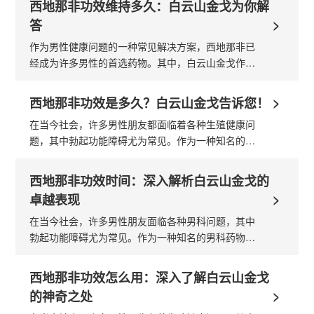
西地那非功效维持多久：白云山金戈为你解
>
答
作为男性健康问题的一种常见解决方案，西地那非已
经成为许多男性的首选药物。其中，白云山金戈作为
国内知名品牌，其生产的西地那非受到了广泛的关注
和认可。那么，西地那非功效究竟...
>
西地那非功效是多久？白云山金戈告诉您！
在当今社会，许多男性朋友都面临着各种生殖健康问
题，其中勃起功能障碍尤为常见。作为一种知名的治
疗该症状的药物， 西地那非 的功效被广泛认可。那
么，西地那非的功效能维持多久？接...
西地那非功效时间：深入解析白云山金戈的
>
卓越表现
在当今社会，许多男性朋友面临各种男科问题，其中
勃起功能障碍尤为常见。作为一种知名的男科药物，
西地那非 在改善男性勃起功能方面具有显著的功效。
白云山金戈，作为国内领先的西地...
西地那非功效怎么用：深入了解白云山金戈
>
的神奇之处