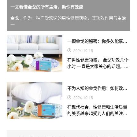
一文看懂金戈的所有主治，助你有效应
金戈，作为一种广受欢迎的男性健康药物，其功效作用与主治
一
一颗金戈的秘密：你多久能享受
到它的强大效果
2024-10-15
在男性健康领域， 金戈功效几个
小时 一直是大家关心的话题。今
天，我们就来揭开这颗“小粉片”
的神秘面纱，看看它到底...
不为人知的金戈作用：如何改善
你的性健康和生
2024-10-15
在现代社会，性健康和生活质量
的关系越来越受到人们的关注。
金戈功效与作用 不仅仅是解决勃
起功能障碍（ED）的问题，...