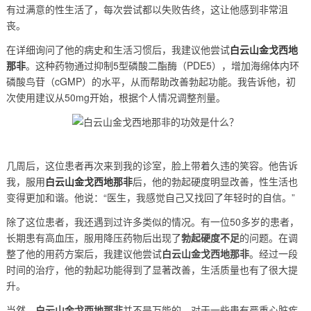
有过满意的性生活了，每次尝试都以失败告终，这让他感到非常沮
丧。
在详细询问了他的病史和生活习惯后，我建议他尝试
白云山金戈西地
那非
。这种药物通过抑制5型磷酸二酯酶（PDE5），增加海绵体内环
磷酸鸟苷（cGMP）的水平，从而帮助改善勃起功能。我告诉他，初
次使用建议从50mg开始，根据个人情况调整剂量。
几周后，这位患者再次来到我的诊室，脸上带着久违的笑容。他告诉
我，服用
白云山金戈西地那非
后，他的勃起硬度明显改善，性生活也
变得更加和谐。他说：“医生，我感觉自己又找回了年轻时的自信。”
除了这位患者，我还遇到过许多类似的情况。有一位50多岁的患者，
长期患有高血压，服用降压药物后出现了
勃起硬度不足
的问题。在调
整了他的用药方案后，我建议他尝试
白云山金戈西地那非
。经过一段
时间的治疗，他的勃起功能得到了显著改善，生活质量也有了很大提
升。
当然，
白云山金戈西地那非
并不是万能的。对于一些患有严重心脏疾