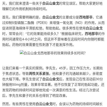
天，我们就来澄清一些关于
白云山金戈
的常见误区，帮助大家更好地
理解它的作用机制和持续时间。
首先，我们需要明确的是，
白云山金戈
的主要成分是
西地那非
，它通
过抑制5型磷酸二酯酶（PDE5）来增强一氧化氮（NO）的作用，从而
促进阴茎海绵体平滑肌松弛，帮助勃起。很多男性在使用
白云山金戈
时，常常会问：“它的效果能持续多久？”根据临床研究，
西地那非
的作
用时间通常在4-6小时之间，但这并不意味着在这段时间内你随时都能
勃起。药物的效果需要在性刺激下才能发挥作用。
让我们来看一个真实的案例。李先生，45岁，因工作压力大，长期处
于焦虑状态，导致
两性关系紧张
。他和妻子的沟通越来越少，亲密度
也大幅下降。李先生尝试了
白云山金戈
后，发现自己在性活动前30分
钟服用50mg剂量，效果非常显著。他不仅恢复了正常的勃起功能，还
发现药物的持续时间足够他完成一次满意的性生活。经过几次尝试
后，李先生和妻子的关系也得到了明显改善。
然而，有些男性在使用
白云山金戈
时，会误以为药物的持续时间越长