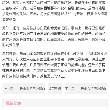
越好。其实，药物的持续时间并不是越长越好，关键在于药物的效果
是否稳定和可靠。过量服用
西地那非
不仅不会增加效果，反而可能增
加副作用的风险。因此，初次使用者建议从50mg开始，根据个人情况
调整剂量。
此外，还有一些男性担心
白云山金戈
会成瘾。事实上，世界卫生组织
药物不良反应数据库并未发现
西地那非
类药物成瘾性的报告。药物的
副作用通常是短暂且轻微的，如面部潮红、头晕、头痛等，通常不会
影响性生活。
总的来说，
白云山金戈
的效果持续时间在4-6小时之间，但具体效果因
人而异。初次使用者应在医生指导下使用，避免过量服用。通过正确
使用
白云山金戈
，许多男性不仅恢复了正常的勃起功能，还改善了
两
性关系紧张
的问题。希望这篇文章能帮助大家更好地理解
白云山金戈
的作用机制和持续时间，避免常见的误区。
上一篇：
白云山金戈西地那非
返回列表
下一篇：
白云山金戈西地那非
的功效是什么？
的最佳服用剂量是多少？
最新文章